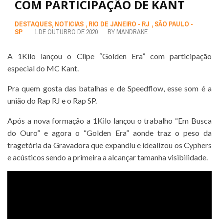
COM PARTICIPAÇÃO DE KANT
DESTAQUES
,
NOTICIAS
,
RIO DE JANEIRO - RJ
,
SÃO PAULO -
SP
1 DE OUTUBRO DE 2020
BY
MANDRAKE
A 1Kilo lançou o Clipe “Golden Era” com participação
especial do MC Kant.
Pra quem gosta das batalhas e de Speedflow, esse som é a
união do Rap RJ e o Rap SP.
Após a nova formação a 1Kilo lançou o trabalho “Em Busca
do Ouro” e agora o “Golden Era” aonde traz o peso da
tragetória da Gravadora que expandiu e idealizou os Cyphers
e acústicos sendo a primeira a alcançar tamanha visibilidade.