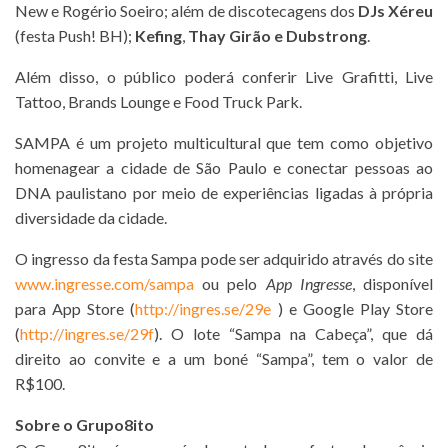
New e Rogério Soeiro; além de discotecagens dos
DJs Xéreu
(festa Push! BH);
Kefing
,
Thay Girão e Dubstrong
.
Além disso, o público poderá conferir Live Grafitti, Live
Tattoo, Brands Lounge e Food Truck Park.
SAMPA é um projeto multicultural que tem como objetivo
homenagear a cidade de São Paulo e conectar pessoas ao
DNA paulistano por meio de experiências ligadas à própria
diversidade da cidade.
O ingresso da festa Sampa pode ser adquirido através do site
www.ingresse.com/sampa
ou pelo
App Ingresse
, disponível
para App Store (
http://ingres.se/29e
) e Google Play Store
(
http://ingres.se/29f
). O lote “Sampa na Cabeça”, que dá
direito ao convite e a um boné “Sampa”, tem o valor de
R$100.
Sobre o Grupo8ito