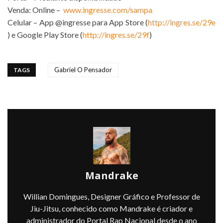
Venda: Online –
www.ingresse.com/sampa
Celular – App @ingresse para App Store (
http://ingres.se/29e
) e Google Play Store (
http://ingres.se/29f
)
Gabriel O Pensador
TAGS
Mandrake
Willian Domingues, Designer Gráfico e Professor de
Jiu-Jitsu, conhecido como Mandrake é criador e
administrador do Portal Rap Nacional desde o ano