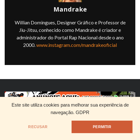
Mandrake
Willian Domingues, Designer Gráfico e Professor de
Jiu-Jitsu, conhecido como Mandrake é criador e
administrador do Portal Rap Nacional desde o ano
2000.
www.instagram.com/mandrakeoficial
Este site utiliza cookies para melhorar sua experiência de
navegação.
GDPR
HOME
QUEM SOMOS
DIVULGUE SEU RAP
RECUSAR
PERMITIR
@1999 - Mandrake