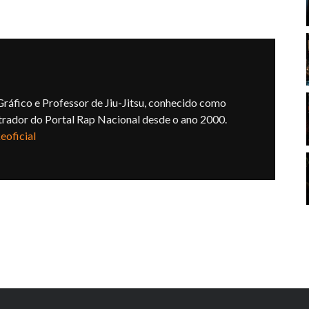
ráfico e Professor de Jiu-Jitsu, conhecido como
trador do Portal Rap Nacional desde o ano 2000.
oficial