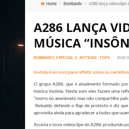
Home
›
Bombando
›
A286 lança videoclipe 
A286 LANÇA VI
MÚSICA “INSÔN
BOMBANDO
,
ESPECIAL-2
,
NOTICIAS
,
TOPO
24 DE 
Insônia é um som para refletir sobre os caminho
O grupo A286, que é atualmente formado po
música Insônia. Neste som eles fazem uma ref
“morro no anonimato mas não compartilho palco
Reinaldo defende o Rap de protesto e diz que 
aproveita ainda para agradecer a todos que usa
Assista o novo videoclipe do A286, produzido p