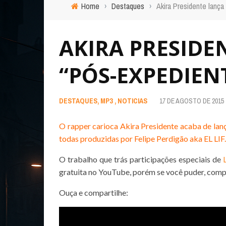
Home
›
Destaques
›
Akira Presidente lança
AKIRA PRESIDE
“PÓS-EXPEDIENT
DESTAQUES
,
MP3
,
NOTICIAS
17 DE AGOSTO DE 2015
O rapper carioca Akira Presidente acaba de lan
todas produzidas por Felipe Perdigão aka
EL LIF
.
O trabalho que trás participações especiais de
gratuita no YouTube, porém se você puder, com
Ouça e compartilhe: