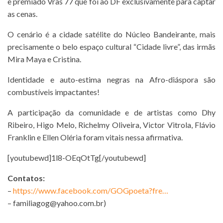
e premiado Vras 77 que foi ao DF exclusivamente para captar
as cenas.
O cenário é a cidade satélite do Núcleo Bandeirante, mais
precisamente o belo espaço cultural “Cidade livre”, das irmãs
Mira Maya e Cristina.
Identidade e auto-estima negras na Afro-diáspora são
combustíveis impactantes!
A participação da comunidade e de artistas como Dhy
Ribeiro, Higo Melo, Richelmy Oliveira, Victor Vitrola, Flávio
Franklin e Ellen Oléria foram vitais nessa afirmativa.
[youtubewd]1l8-OEqOtTg[/youtubewd]
Contatos:
–
https://www.facebook.com/GOGpoeta?fre…
– familiagog@yahoo.com.br)