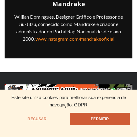
Mandrake
Willian Domingues, Designer Gráfico e Professor de
Jiu-Jitsu, conhecido como Mandrake é criador e
administrador do Portal Rap Nacional desde o ano
2000.
www.instagram.com/mandrakeoficial
Este site utiliza cookies para melhorar sua experiência de
navegação.
GDPR
HOME
QUEM SOMOS
DIVULGUE SEU RAP
RECUSAR
PERMITIR
@1999 - Mandrake