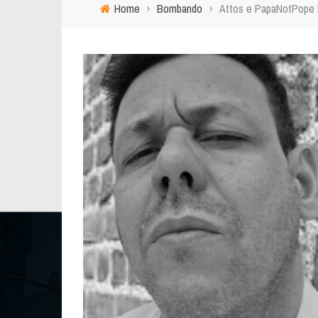
Home
›
Bombando
›
Attos e PapaNotPope l