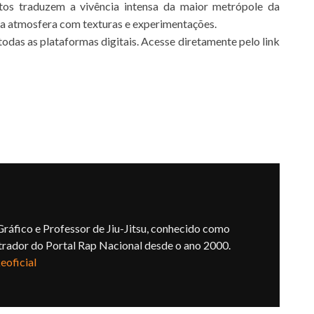
ttos traduzem a vivência intensa da maior metrópole da
a atmosfera com texturas e experimentações.
todas as plataformas digitais. Acesse diretamente pelo link
ráfico e Professor de Jiu-Jitsu, conhecido como
trador do Portal Rap Nacional desde o ano 2000.
oficial