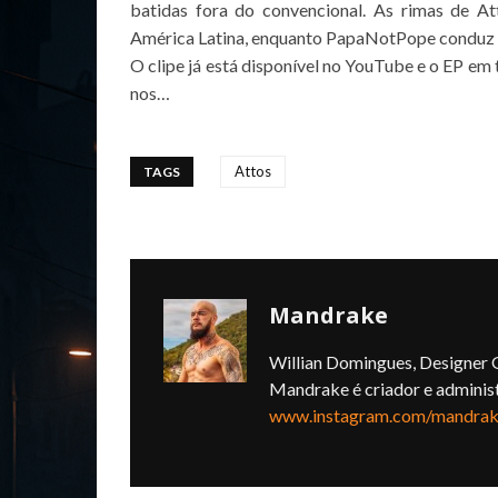
batidas fora do convencional. As rimas de A
América Latina, enquanto PapaNotPope conduz 
O clipe já está disponível no YouTube e o EP em 
nos…
Attos
TAGS
Mandrake
Willian Domingues, Designer G
Mandrake é criador e adminis
www.instagram.com/mandrake