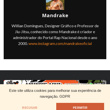
Mandrake
Willian Domingues, Designer Gráfico e Professor de
Jiu-Jitsu, conhecido como Mandrake é criador e
administrador do Portal Rap Nacional desde o ano
2000.
www.instagram.com/mandrakeoficial
Este site utiliza cookies para melhorar sua experiência de
navegação.
GDPR
HOME
QUEM SOMOS
DIVULGUE SEU RAP
RECUSAR
PERMITIR