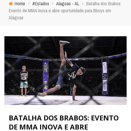
Home
›
#Estados
›
Alagoas - AL
›
Batalha dos Brabos:
Evento de MMA inova e abre oportunidade para Bboys em
Alagoas
BATALHA DOS BRABOS: EVENTO
DE MMA INOVA E ABRE