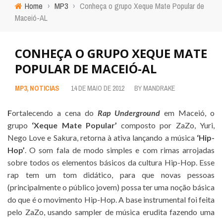
Home
›
MP3
›
Conheça o grupo Xeque Mate Popular de
Maceió-AL
CONHEÇA O GRUPO XEQUE MATE
POPULAR DE MACEIÓ-AL
MP3
,
NOTICIAS
14 DE MAIO DE 2012
BY
MANDRAKE
F
ortalecendo a cena do
Rap Underground
em Maceió, o
grupo
‘Xeque Mate Popular’
composto por ZaZo, Yuri,
Nego Love e Sakura, retorna à ativa lançando a música
‘Hip-
Hop’
. O som fala de modo simples e com rimas arrojadas
sobre todos os elementos básicos da cultura Hip-Hop. Esse
rap tem um tom didático, para que novas pessoas
(principalmente o público jovem) possa ter uma noção básica
do que é o movimento Hip-Hop. A base instrumental foi feita
pelo ZaZo, usando sampler de música erudita fazendo uma