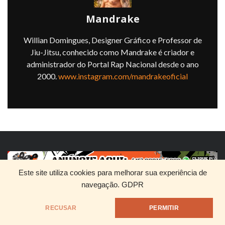
Mandrake
Willian Domingues, Designer Gráfico e Professor de
Jiu-Jitsu, conhecido como Mandrake é criador e
administrador do Portal Rap Nacional desde o ano
2000.
www.instagram.com/mandrakeoficial
Este site utiliza cookies para melhorar sua experiência de
navegação.
GDPR
HOME
QUEM SOMOS
DIVULGUE SEU RAP
RECUSAR
PERMITIR
@1999 - Mandrake