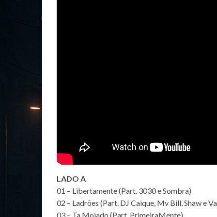
LADO A
01 – Libertamente (Part. 3030 e Sombra)
02 – Ladrões (Part. DJ Caique, Mv Bill, Shaw e Va
03 – Ta Moiado (Part. PrimeiraMente)