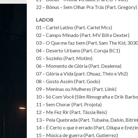
22 – Bônus – Sem Olhar Pra Trás (Part. Gregory)
LADOB
01 – Cartel Latino (Part. Cartel Mcs)
02 – Campo Minado (Part. MV Bill e Dexter)
03 – O Que me faz bem (Part. Sam The Kid, 303
04 – Deserto Urbano (Part. Coruja BC1)
05 – Sozinho (Part. Motim)
06 – Momento de Glória (Part. Dealema)
07 – Glória a Vida (part. Ohuaz, Théo e Vh2)
08 – Gosto Assim (Part. Godo)
09 – Meninas ou Mulheres (Part. Liink)
10 – Só Com Você (Slim Rimografia e Drik Barbo
11 – Sem Chorar (Part. Projota)
12 – Me Fez Rir (Part. Tássia Reis)
13 – Pela Quebrada (Part. Tubaína, Dalsin, Bitrin
14 – É Certo o que é errado (Part. Dilupa e Enézi
15 – Música de guerra (Part. Gutierrez)