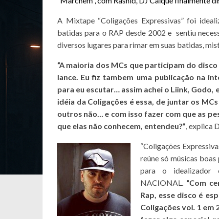
“
Marchem
“, com Rashid, DJ Caíque finalmente di
A Mixtape “Coligações Expressivas” foi idea
batidas para o RAP desde 2002 e sentiu neces
diversos lugares para rimar em suas batidas, mi
“A maioria dos MCs que participam do disco eu
lance. Eu fiz tambem uma publicação na i
para eu escutar… assim achei o Liink, Godo,
idéia da Coligações é essa, de juntar os MCs
outros não… e com isso fazer com que as pe
que elas não conhecem, entendeu?”
, explica 
“Coligações Expressiva
reúne só músicas boas 
para o idealizado
NACIONAL.
“Com cer
Rap, esse disco é es
Coligações vol. 1 em