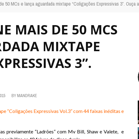
de 50 MCs e lança aguardada mixtape “Coligações Expressivas 3”. Ouça a
NE MAIS DE 50 MCS
RDADA MIXTAPE
PRESSIVAS 3”.
015
BY
MANDRAKE
pe “Coligações Expressivas Vol.3” com 44 faixas inéditas e
das previamente “
Ladrões
” com Mv Bill, Shaw e Valete, e