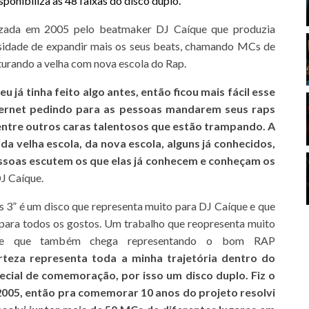
sponibiliza as 48 faixas do disco duplo.
lizada em 2005 pelo beatmaker DJ Caíque que produzia
sidade de expandir mais os seus beats, chamando MCs de
sturando a velha com nova escola do Rap.
 já tinha feito algo antes, então ficou mais fácil esse
nternet pedindo para as pessoas mandarem seus raps
 entre outros caras talentosos que estão trampando. A
 da velha escola, da nova escola, alguns já conhecidos,
ssoas escutem os que elas já conhecem e conheçam os
DJ Caíque.
s 3” é um disco que representa muito para DJ Caíque e que
para todos os gostos. Um trabalho que reopresenta muito
r e que também chega representando o bom RAP
teza representa toda a minha trajetória dentro do
pecial de comemoração, por isso um disco duplo. Fiz o
 2005, então pra comemorar 10 anos do projeto resolvi