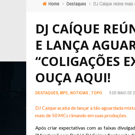
Home
›
Destaques
›
DJ Caíque reúne mais 
DJ CAÍQUE REÚ
E LANÇA AGUA
“COLIGAÇÕES EX
OUÇA AQUI!
DESTAQUES
,
MP3
,
NOTICIAS
,
TOPO
5 DE MAIO DE 2
DJ Caíque acaba de lançar a tão aguardada mixta
mais de 50 MCs rimando em suas produções.
Após criar expectativas com as faixas divulga