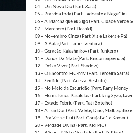
04 – Um Novo Dia (Part. Xará)
05 – Pra vida toda (Part. Ladoeste e NegaCin)
06 – A Marcha que eu Sigo (Part. Cidade Verde 
07 – Marchem (Part. Rashid)
08 – Novembro Cinza (Part. Xis e Lakers e Pá)
09 – A Bala (Part. Jamés Ventura)
10 – Geração Kalashnikov (Part. funkero)
11 – Donos Da Mata (Part. Rincon Sapiência)
12 – Deixa Viver (Part. Shadow)
13 – O Encontro MC-MV (Part. Terceira Safra)
14 – Sentido (Part. Acesso Restrito)
15 – No Meio da Escuridão (Part. Rany Money)
16 – Hemisférios Paralelos (Part king Syze, Law
17 – Estado Febriu (Part. Tati Botelho)
18 – A Tua Dor (Part. Valete, Dino, Maltrapilho
19 – Pra Ver se Flui (Part. CorujaBc1 e Kamau)
20 – Verdade Divina (Part. Kid MC)
21 – Bônus – Minha Verdade (Part. D-Pinot)