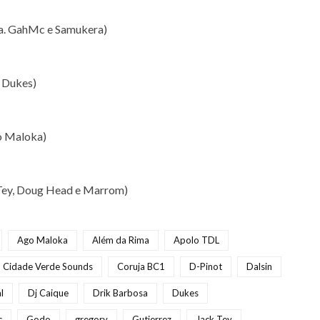
ma. GahMc e Samukera)
e Dukes)
go Maloka)
k Tey, Doug Head e Marrom)
Ago Maloka
Além da Rima
Apolo TDL
Cidade Verde Sounds
Coruja BC1
D-Pinot
Dalsin
l
Dj Caique
Drik Barbosa
Dukes
c
Godo
gregory
Gutierrez
Jack Tey