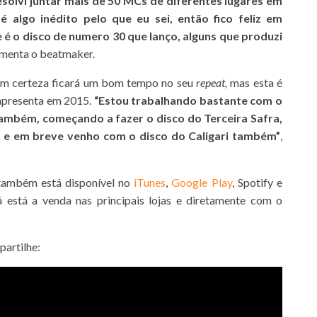
resolvi juntar mais de 50 MCs de diferentes lugares em
 algo inédito pelo que eu sei, então fico feliz em
 é o disco de numero 30 que lanço, alguns que produzi
omenta o beatmaker.
com certeza ficará um bom tempo no seu
repeat,
mas esta é
apresenta em 2015.
“Estou trabalhando bastante com o
ambém, começando a fazer o disco do Terceira Safra,
 e em breve venho com o disco do Caligari também”
,
 também está disponível no
iTunes
,
Google Play
, Spotify e
á está a venda nas principais lojas e diretamente com o
partilhe: