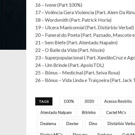
16 – Ivone (Part 100%)
17 – Volência Gera Violencia (Part. Alem Da Ri
18 – Wordsmith (Part. Patrick Horla)
19 – Ulcera Manicomial (Part. Distúrbio Verbal)
20 – Funeral do Poeta (Part. Pazsado, Mascote 
21 – Sem Blefe (Part. Atentado Napalm)
22 – O Baile da Vida (Part. Nissin)
23 – Superpopulacional ( Part. XandãoCruz e A
24 – Um Brinde (Part. ApoloTDL)
25 – Bônus – Medicinal (Part. Seiva Roxa)
26 – Bônus – Vida Linda e Traiçoeira (Part. Jac
100%
3030
Acesso Restrito
TAGS
Atentado Nalpam
Bitrinho
Cartel Mc's
Dealema
Dexter
Dino
Distúrbio Verba
Floripa MC's
Flow mc
Funkero
Gah M