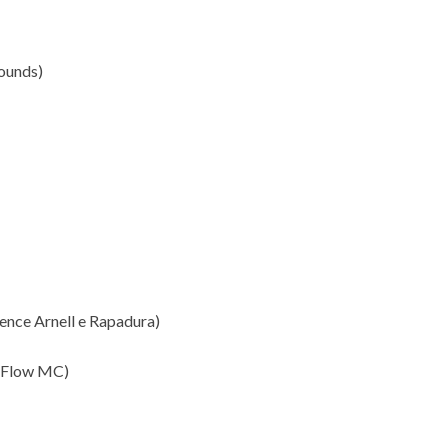
Sounds)
rence Arnell e Rapadura)
 e Flow MC)