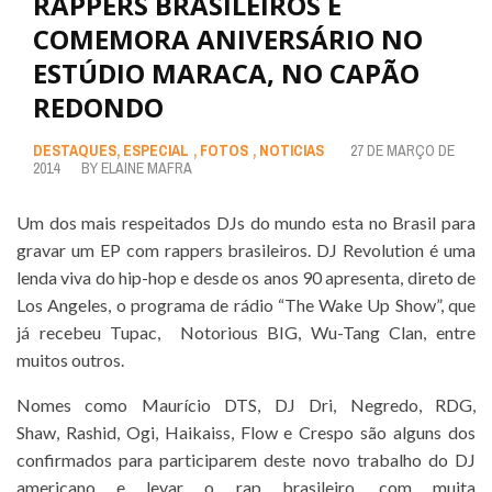
RAPPERS BRASILEIROS E
COMEMORA ANIVERSÁRIO NO
ESTÚDIO MARACA, NO CAPÃO
REDONDO
DESTAQUES
,
ESPECIAL
,
FOTOS
,
NOTICIAS
27 DE MARÇO DE
2014
BY
ELAINE MAFRA
Um dos mais respeitados DJs do mundo esta no Brasil para
gravar um EP com rappers brasileiros. DJ Revolution é uma
lenda viva do hip-hop e desde os anos 90 apresenta, direto de
Los Angeles, o programa de rádio “The Wake Up Show”, que
já recebeu Tupac, Notorious BIG, Wu-Tang Clan, entre
muitos outros.
Nomes como Maurício DTS, DJ Dri, Negredo, RDG,
Shaw, Rashid, Ogi, Haikaiss, Flow e Crespo são alguns dos
confirmados para participarem deste novo trabalho do DJ
americano e levar o rap brasileiro, com muita