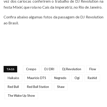
vez dos cariocas conferirem o trabalho de DJ Revolution na
festa Mixin’, que rola no Cais da Imperatriz, no Rio de Janeiro.
Confira abaixo algumas fotos da passagem de DJ Revolution
ao Brasil.
Crespo
DJ DRI
Dj Revolution
Flow
TAGS
Haikaiss
Mauricio DTS
Negredo
Ogi
Rashid
Red Bull
Red Bull Station
Shaw
The Wake Up Show