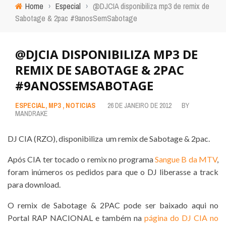
Home
›
Especial
›
@DJCIA disponibiliza mp3 de remix de
Sabotage & 2pac #9anosSemSabotage
@DJCIA DISPONIBILIZA MP3 DE
REMIX DE SABOTAGE & 2PAC
#9ANOSSEMSABOTAGE
ESPECIAL
,
MP3
,
NOTICIAS
26 DE JANEIRO DE 2012
BY
MANDRAKE
DJ CIA (RZO), disponibiliza um remix de Sabotage & 2pac.
Após CIA ter tocado o remix no programa
Sangue B da MTV
,
foram inúmeros os pedidos para que o DJ liberasse a track
para download.
O remix de Sabotage & 2PAC pode ser baixado aqui no
Portal RAP NACIONAL e também na
página do DJ CIA no