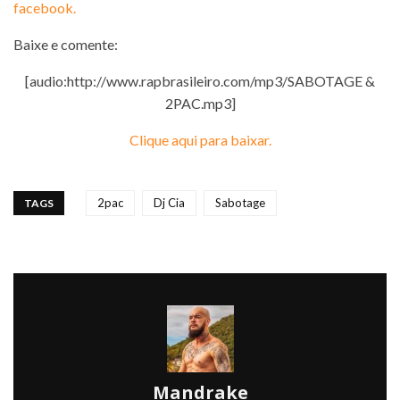
facebook.
Baixe e comente:
[audio:http://www.rapbrasileiro.com/mp3/SABOTAGE &
2PAC.mp3]
Clique aqui para baixar.
2pac
Dj Cia
Sabotage
TAGS
Mandrake