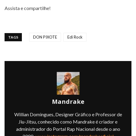
.
Assista e compartilhe!
.
DON PIXOTE
Edi Rock
TAGS
Mandrake
Willian Domingues, Designer Gráfico e Professor de
Jiu-Jitsu, conhecido como Mandrake é criador e
administrador do Portal Rap Nacional desde o ano