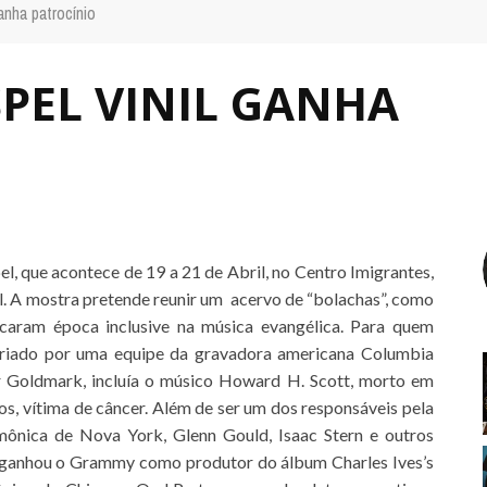
anha patrocínio
PEL VINIL GANHA
l, que acontece de 19 a 21 de Abril, no Centro Imigrantes,
il. A mostra pretende reunir um acervo de “bolachas”, como
rcaram época inclusive na música evangélica. Para quem
 criado por uma equipe da gravadora americana Columbia
er Goldmark, incluía o músico Howard H. Scott, morto em
s, vítima de câncer. Além de ser um dos responsáveis pela
rmônica de Nova York, Glenn Gould, Isaac Stern e outros
e ganhou o Grammy como produtor do álbum Charles Ives’s