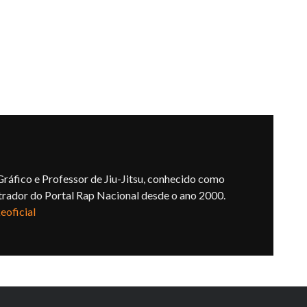
ráfico e Professor de Jiu-Jitsu, conhecido como
trador do Portal Rap Nacional desde o ano 2000.
oficial