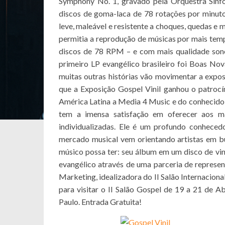
Symphony No. 1, gravado pela Orquestra Sinf
discos de goma-laca de 78 rotações por minuto
leve, maleável e resistente a choques, quedas e
permitia a reprodução de músicas por mais temp
discos de 78 RPM – e com mais qualidade sonor
primeiro LP evangélico brasileiro foi Boas Nov
muitas outras histórias vão movimentar a expo
que a Exposição Gospel Vinil ganhou o patrocí
América Latina a Media 4 Music e do conhecido
tem a imensa satisfação em oferecer aos mai
individualizadas. Ele é um profundo conheced
mercado musical vem orientando artistas em 
músico possa ter: seu álbum em um disco de vin
evangélico através de uma parceria de repre
Marketing, idealizadora do II Salão Internaciona
para visitar o II Salão Gospel de 19 a 21 de A
Paulo. Entrada Gratuita!