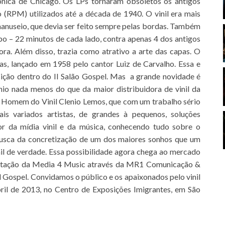
ônica de Chicago. Os LPs tornaram obsoletos os antigos
 (RPM) utilizados até a década de 1940. O vinil era mais
 manuseio, que devia ser feito sempre pelas bordas. Também
o – 22 minutos de cada lado, contra apenas 4 dos antigos
a. Além disso, trazia como atrativo a arte das capas. O
as, lançado em 1958 pelo cantor Luiz de Carvalho. Essa e
sição dentro do II Salão Gospel. Mas a grande novidade é
nio nada menos do que da maior distribuidora de vinil da
 Homem do Vinil Clenio Lemos, que com um trabalho sério
s variados artistas, de grandes à pequenos, soluções
or da mídia vinil e da música, conhecendo tudo sobre o
busca da concretização de um dos maiores sonhos que um
il de verdade. Essa possibilidade agora chega ao mercado
sentação da Media 4 Music através da MR1 Comunicação &
l Gospel. Convidamos o público e os apaixonados pelo vinil
bril de 2013, no Centro de Exposições Imigrantes, em São