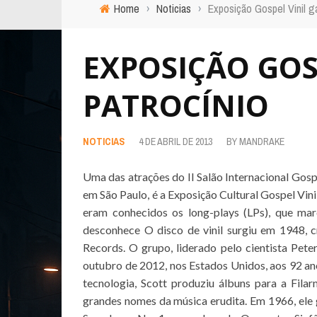
Home
›
Noticias
›
Exposição Gospel Vinil g
EXPOSIÇÃO GOS
PATROCÍNIO
NOTICIAS
4 DE ABRIL DE 2013
BY
MANDRAKE
Uma das atrações do II Salão Internacional Gospe
em São Paulo, é a Exposição Cultural Gospel Vin
eram conhecidos os long-plays (LPs), que ma
desconhece O disco de vinil surgiu em 1948,
Records. O grupo, liderado pelo cientista Pet
outubro de 2012, nos Estados Unidos, aos 92 ano
tecnologia, Scott produziu álbuns para a Fila
grandes nomes da música erudita. Em 1966, el