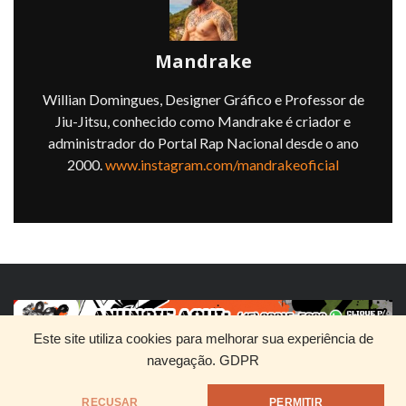
Mandrake
Willian Domingues, Designer Gráfico e Professor de
Jiu-Jitsu, conhecido como Mandrake é criador e
administrador do Portal Rap Nacional desde o ano
2000.
www.instagram.com/mandrakeoficial
Este site utiliza cookies para melhorar sua experiência de
navegação.
GDPR
HOME
QUEM SOMOS
DIVULGUE SEU RAP
RECUSAR
PERMITIR