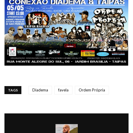
Diadema
favela
Ordem Própria
TAGS