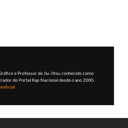
ráfico e Professor de Jiu-Jitsu, conhecido como
trador do Portal Rap Nacional desde o ano 2000.
oficial