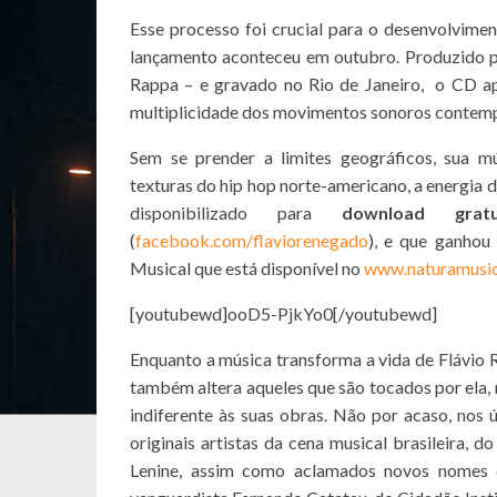
Esse processo foi crucial para o desenvolvime
lançamento aconteceu em outubro. Produzido 
Rappa – e gravado no Rio de Janeiro, o CD ap
multiplicidade dos movimentos sonoros contem
Sem se prender a limites geográficos, sua mú
texturas do hip hop norte-americano, a energia
disponibilizado para
download gratu
(
facebook.com/flaviorenegado
), e que ganho
Musical que está disponível no
www.naturamusic
[youtubewd]ooD5-PjkYo0[/youtubewd]
Enquanto a música transforma a vida de Flávio Re
também altera aqueles que são tocados por ela, 
indiferente às suas obras. Não por acaso, nos
originais artistas da cena musical brasileira, 
Lenine, assim como aclamados novos nomes d