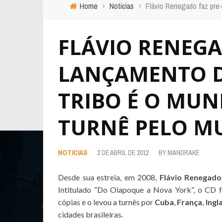
Home
›
Noticias
›
Flávio Renegado faz pre
FLÁVIO RENEGA
LANÇAMENTO D
TRIBO É O MUN
TURNÊ PELO M
NOTICIAS
2 DE ABRIL DE 2012
BY
MANDRAKE
Desde sua estreia, em 2008,
Flávio Renegado
Intitulado “Do Oiapoque a Nova York”, o CD f
cópias e o levou a turnês por
Cuba
,
França
,
Ingl
cidades brasileiras.