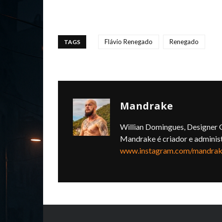
Flávio Renegado
Renegado
TAGS
Mandrake
Willian Domingues, Designer G
Mandrake é criador e adminis
www.instagram.com/mandrake