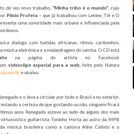
nto de seu novo trabalho,
“Minha tribo é o mundo”
, cujo
por
Plínio Profeta
– que já trabalhou com Lenine, Tiê e O
resenta uma sonoridade mais urbana e influenciada pela
porâneos.
sica dialoga com batidas africanas, ritmos caribenhos,
 da música eletrônica e a malandragem do samba. O CD está
ito
na página do artista no Facebook
u um
vídeoclipe especial para a web
, feito pelo Natura
al.com.br
e abaixo:
negado e o leva a circular por todo o Brasil e no exterior,
restando a certeza de que gostando ou não, ninguém ficará
 últimos anos Renegado esteve ao lado de alguns dos mais
do virtuosístico guitarrista Toninho Horta ao astro da MPB
a música brasileira como a cantora Aline Calixto e o