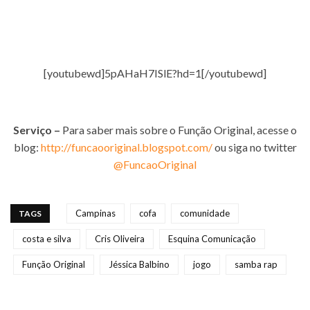
[youtubewd]5pAHaH7ISlE?hd=1[/youtubewd]
Serviço –
Para saber mais sobre o Função Original, acesse o
blog:
http://funcaooriginal.blogspot.com/
ou siga no twitter
@FuncaoOriginal
Campinas
cofa
comunidade
TAGS
costa e silva
Cris Oliveira
Esquina Comunicação
Função Original
Jéssica Balbino
jogo
samba rap