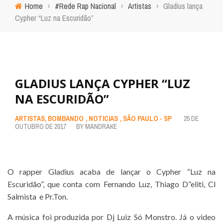
Home
›
#Rede Rap Nacional
›
Artistas
›
Gladius lança
Cypher “Luz na Escuridão”
GLADIUS LANÇA CYPHER “LUZ
NA ESCURIDÃO”
ARTISTAS
,
BOMBANDO
,
NOTICIAS
,
SÃO PAULO - SP
25 DE
OUTUBRO DE 2017
BY
MANDRAKE
O rapper Gladius acaba de lançar o Cypher “Luz na
Escuridão”, que conta com Fernando Luz, Thiago D”eliti, Cl
Salmista e Pr.Ton.
A música foi produzida por Dj Luiz Só Monstro. Já o video