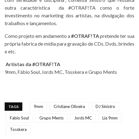
outra caractéristica da #OTRAF!TA como o forte
investimento no marketing dos artístas, na divulgação dos
trabalhos e lançamentos.
Como projeto em andamento a
#OTRAF!TA
pretende ter sua
própria fabrica de mídia para gravação de CDs, Dvds, brindes
e etc.
Artistas da #OTRAF!TA
9mm, Fábio Soul, Jords MC, Tosskera e Grupo Ments
9mm
Cristiane Oliveira
DJ Sinistro
TAGS
Fabio Soul
Grupo Ments
Jords MC
Lia 9mm
Tosskera