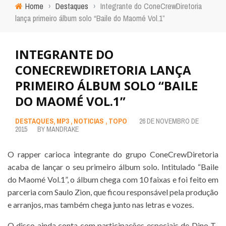
Home
›
Destaques
›
Integrante do ConeCrewDiretoria
lança primeiro álbum solo “Baile do Maomé Vol.1”
INTEGRANTE DO
CONECREWDIRETORIA LANÇA
PRIMEIRO ÁLBUM SOLO “BAILE
DO MAOMÉ VOL.1”
DESTAQUES
,
MP3
,
NOTICIAS
,
TOPO
26 DE NOVEMBRO DE
2015
BY
MANDRAKE
O rapper carioca integrante do grupo ConeCrewDiretoria
acaba de lançar o seu primeiro álbum solo. Intitulado “Baile
do Maomé Vol.1”, o álbum chega com 10 faixas e foi feito em
parceria com Saulo Zion, que ficou responsável pela produção
e arranjos, mas também chega junto nas letras e vozes.
O disco ainda conta com participações especiais de Dino T-