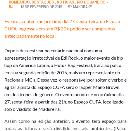
BOMBANDO
,
DESTAQUES
,
NOTICIAS
,
RIO DE JANEIRO -
RJ
19 DE FEVEREIRO DE 2015
BY
MANDRAKE
Evento acontece no próximo dia 27, sexta-feira, no Espaço
CUFA. Ingressos custam R$ 20 e podem ser comprados
antecipadamente no local
Depois de reestrear no cenário nacional com uma
apresentação irretocável de Edi Rock, o maior evento de hip
hop da América Latina, o Hutúz Rap Festival, trará ao palco,
em sua segunda edição de 2015, mais um representante do
Racionais MC’s. Dessa vez, o responsável por soltar o verbo e
agitar a pista do Espaço CUFA será o rapper Mano Brown,
um dos ícones do gênero. O evento acontece no próximo dia
27, sexta-feira, a partir das 21h, no Espaço CUFA, localizado
sob o viaduto de Mad
ureira.
Assim como na edição anterior, o evento terá espaço para
todas as tribos e será dividido em seis ambientes (Palco