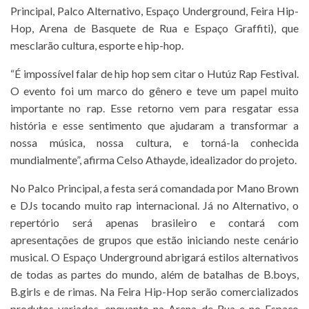
Principal, Palco Alternativo, Espaço Underground, Feira Hip-
Hop, Arena de Basquete de Rua e Espaço Graffiti), que
mesclarão cultura, esporte e hip-hop.
“É impossível falar de hip hop sem citar o Hutúz Rap Festival.
O evento foi um marco do gênero e teve um papel muito
importante no rap. Esse retorno vem para resgatar essa
história e esse sentimento que ajudaram a transformar a
nossa música, nossa cultura, e torná-la conhecida
mundialmente”, afirma Celso Athayde, idealizador do projeto.
No Palco Principal, a festa será comandada por Mano Brown
e DJs tocando muito rap internacional. Já no Alternativo, o
repertório será apenas brasileiro e contará com
apresentações de grupos que estão iniciando neste cenário
musical. O Espaço Underground abrigará estilos alternativos
de todas as partes do mundo, além de batalhas de B.boys,
B.girls e de rimas. Na Feira Hip-Hop serão comercializados
produtos variados, enquanto na Arena de Rua e no Espaço