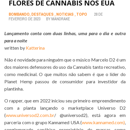
FLORES DE CANNABIS NOS EUA
BOMBANDO
,
DESTAQUES
,
NOTICIAS
,
TOPO
28 DE
FEVEREIRO DE 2023
BY
MANDRAKE
Lançamento conta com duas linhas, uma para o dia e outra
para a noite
written by
Katterina
Não é novidade para ninguém que o músico Marcelo D2 é um
dos maiores defensores do uso da Cannabis tanto recreativo,
como medicinal. O que muitos não sabem é que o líder do
Planet Hemp passou de consumidor para investidor da
plantinha.
O rapper, que em 2022 iniciou seu primeiro empreendimento
com a planta lançando o marketplace Universo D2
(
www.universod2.com.br
/ @universod2), está agora em
parceria com o grupo Kannamed USA (
www.kannamed.com)
,
conglomerado canábico proprietário de marcas como