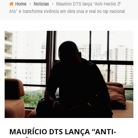
Home
›
Noticias
›
Maurício DTS lança “Anti-Heróis 2º
Ato” e transforma vivência em obra crua e real no rap nacional
MAURÍCIO DTS LANÇA “ANTI-