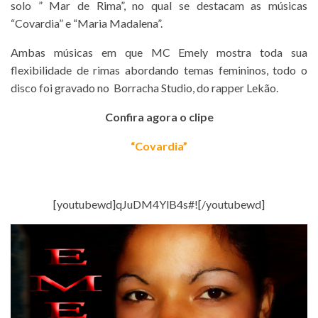
solo ” Mar de Rima”, no qual se destacam as músicas
“Covardia” e “Maria Madalena”.
Ambas músicas em que MC Emely mostra toda sua
flexibilidade de rimas abordando temas femininos, todo o
disco foi gravado no Borracha Studio, do rapper Lekão.
Confira agora o clipe
“Covardia”
[youtubewd]qJuDM4YlB4s#![/youtubewd]