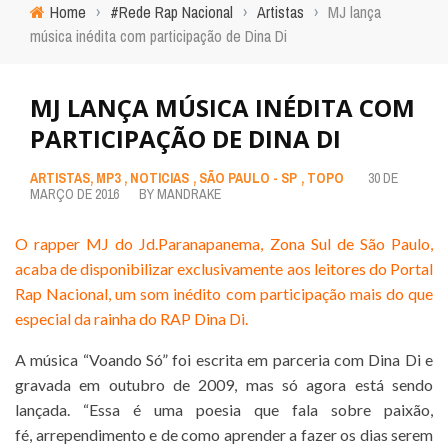
Home
›
#Rede Rap Nacional
›
Artistas
›
MJ lança
música inédita com participação de Dina Di
MJ LANÇA MÚSICA INÉDITA COM
PARTICIPAÇÃO DE DINA DI
ARTISTAS
,
MP3
,
NOTICIAS
,
SÃO PAULO - SP
,
TOPO
30 DE
MARÇO DE 2016
BY
MANDRAKE
O rapper MJ do Jd.Paranapanema, Zona Sul de São Paulo,
acaba de disponibilizar exclusivamente aos leitores do Portal
Rap Nacional, um som inédito com participação mais do que
especial da rainha do RAP Dina Di.
A música “Voando Só” foi escrita em parceria com Dina Di e
gravada em outubro de 2009, mas só agora está sendo
lançada. “Essa é uma poesia que fala sobre paixão,
fé, arrependimento e de como aprender a fazer os dias serem