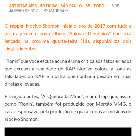
ARTISTAS
,
MP3
,
NOTICIAS
,
SÃO PAULO - SP
,
TOPO
6 DE
JANEIRO DE 2017
BY
MANDRAKE
O rapper Nocivo Shomon inicia o ano de 2017 com tudo e
para aquecer o novo álbum “Anjos e Demônios” que será
lançado na próxima quarta-feira (11), disponibiliza dois
singles inéditos.
“Ronin” que você escuta acima é uma critica aos fatos errados
que cercam a realidade do RAP. Nocivo coloca a tona as
falsidades do RAP e mostra que continua pesado em suas
diretas e levadas.
E lançado antes, “A Quebrada Moio”, é um Trap que, assim
como “Ronin”, também foi produzido por Mortão VMG, o
cara responsável pela produção de quase todas as músicas do
Nocivo Shomon.