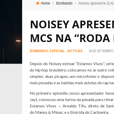
Home
›
Bombando
›
Noisey apresenta Dj K
NOISEY APRESEN
MCS NA “RODA 
BOMBANDO
,
ESPECIAL
,
NOTICIAS
19 DE SETEMBRO 
Depois do Noisey estrear “Estamos Vivos”, série
do hip hop brasileiro, colocamos no ar outro rol
simples: duas picapes, uns microfones e disposiç
mais pesadas e as batidas mais astutas do rap na
No primeiro episódio, nosso apresentador favor
Jay), convocou uma turma da pesada para rimar:
Estamos Vivos –; Arnaldo Tifu, direto de San
do Manos & Minas; e o Emicida do Cachoeira.