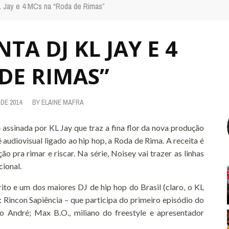
L Jay e 4 MCs na “Roda de Rimas”
TA DJ KL JAY E 4
DE RIMAS”
DE 2014
BY
ELAINE MAFRA
 assinada por KL Jay que traz a fina flor da nova produção
ê audiovisual ligado ao hip hop, a Roda de Rima. A receita é
ão pra rimar e riscar. Na série, Noisey vai trazer as linhas
cional.
ito e um dos maiores DJ de hip hop do Brasil (claro, o KL
 Rincon Sapiência – que participa do primeiro episódio do
to André; Max B.O., miliano do freestyle e apresentador