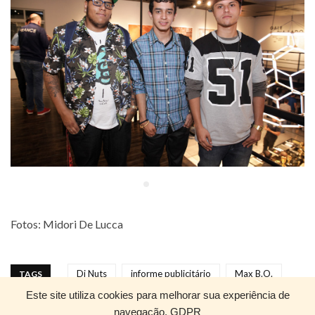
Fotos: Midori De Lucca
Dj Nuts
informe publicitário
Max B.O.
TAGS
Este site utiliza cookies para melhorar sua experiência de
Mc Max B.O.
MC Rashid
Nike
Rappin Hood
navegação.
GDPR