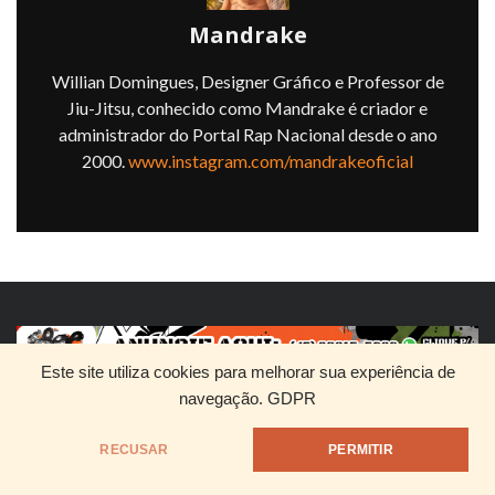
Mandrake
Willian Domingues, Designer Gráfico e Professor de
Jiu-Jitsu, conhecido como Mandrake é criador e
administrador do Portal Rap Nacional desde o ano
2000.
www.instagram.com/mandrakeoficial
Este site utiliza cookies para melhorar sua experiência de
navegação.
GDPR
RECUSAR
PERMITIR
HOME
QUEM SOMOS
DIVULGUE SEU RAP
@1999 - Mandrake