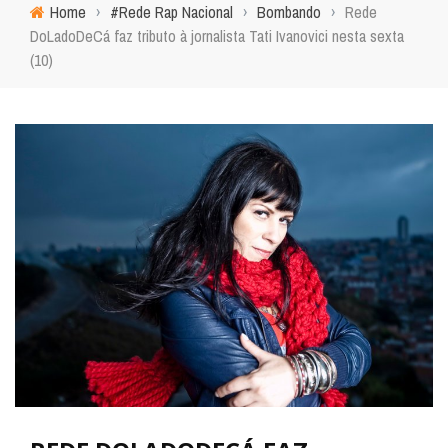
Home
›
#Rede Rap Nacional
›
Bombando
›
Rede
DoLadoDeCá faz tributo à jornalista Tati Ivanovici nesta sexta
(10)