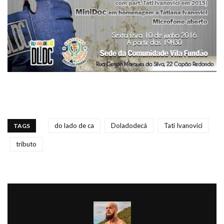
do lado de ca
Doladodecá
Tati Ivanovici
TAGS
tributo