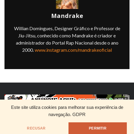
Mandrake
Willian Domingues, Designer Gráfico e Professor de
Jiu-Jitsu, conhecido como Mandrake é criador e
administrador do Portal Rap Nacional desde o ano
2000.
www.instagram.com/mandrakeoficial
Este site utiliza cookies para melhorar sua experiência de
navegação.
GDPR
HOME
QUEM SOMOS
DIVULGUE SEU RAP
RECUSAR
PERMITIR