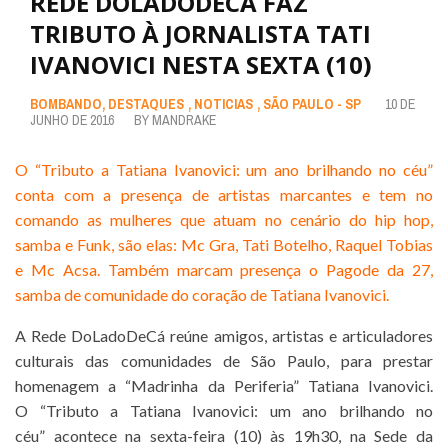
REDE DOLADODECÁ FAZ
TRIBUTO À JORNALISTA TATI
IVANOVICI NESTA SEXTA (10)
BOMBANDO
,
DESTAQUES
,
NOTICIAS
,
SÃO PAULO - SP
10 DE
JUNHO DE 2016
BY
MANDRAKE
O “Tributo a Tatiana Ivanovici: um ano brilhando no céu”
conta com a presença de artistas marcantes e tem no
comando as mulheres que atuam no cenário do hip hop,
samba e Funk, são elas: Mc Gra, Tati Botelho, Raquel Tobias
e Mc Acsa. Também marcam presença o Pagode da 27,
samba de comunidade do coração de Tatiana Ivanovici.
A Rede DoLadoDeCá reúne amigos, artistas e articuladores
culturais das comunidades de São Paulo, para prestar
homenagem a “Madrinha da Periferia” Tatiana Ivanovici.
O “Tributo a Tatiana Ivanovici: um ano brilhando no
céu” acontece na sexta-feira (10) às 19h30, na Sede da