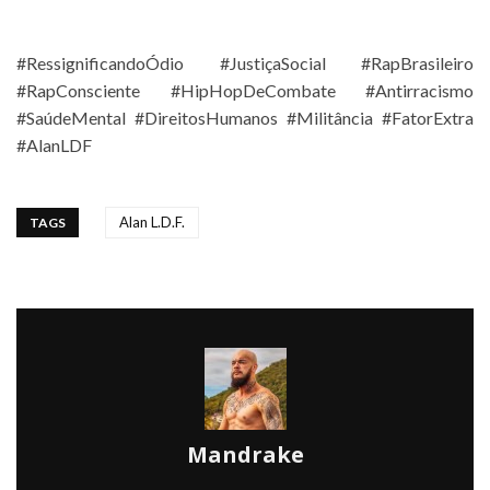
#RessignificandoÓdio #JustiçaSocial #RapBrasileiro
#RapConsciente #HipHopDeCombate #Antirracismo
#SaúdeMental #DireitosHumanos #Militância #FatorExtra
#AlanLDF
Alan L.D.F.
TAGS
Mandrake