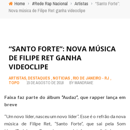
Home
›
#Rede Rap Nacional
›
Artistas
›
“Santo Forte”:
Nova música de Filipe Ret ganha videoclipe
“SANTO FORTE”: NOVA MÚSICA
DE FILIPE RET GANHA
VIDEOCLIPE
ARTISTAS
,
DESTAQUES
,
NOTICIAS
,
RIO DE JANEIRO - RJ
,
TOPO
15 DE AGOSTO DE 2018
BY
MANDRAKE
Faixa faz parte do álbum “Audaz”, que rapper lança em
breve
“Um novo líder, nasceu um novo líder”. Esse é o refrão da nova
música de Filipe Ret, “Santo Forte”, que sai pela Som