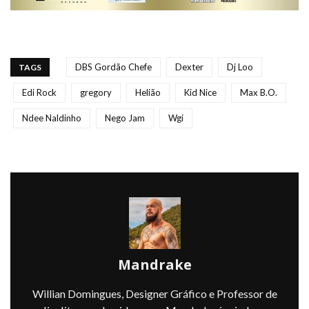
DBS Gordão Chefe
Dexter
Dj Loo
TAGS
Edi Rock
gregory
Helião
Kid Nice
Max B.O.
Ndee Naldinho
Nego Jam
Wgi
Mandrake
Willian Domingues, Designer Gráfico e Professor de