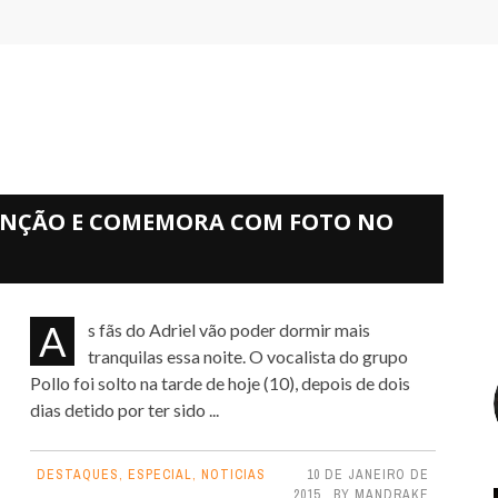
ETENÇÃO E COMEMORA COM FOTO NO
As fãs do Adriel vão poder dormir mais
tranquilas essa noite. O vocalista do grupo
Pollo foi solto na tarde de hoje (10), depois de dois
dias detido por ter sido ...
DESTAQUES
,
ESPECIAL
,
NOTICIAS
10 DE JANEIRO DE
2015
BY
MANDRAKE