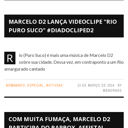
MARCELO D2 LANÇA VIDEOCLIPE "RIO
PURO SUCO" #DIADOCLIPED2
Rio (Puro Suco) é mais uma música de Marcelo D2
sobre sua cidade. Dessa vez, em contraponto a um Rio
amargurado cantado
BOMBANDO
,
ESPECIAL
,
NOTICIAS
13 DE MARÇO DE 2014
BY
MANDRAKE
COM MUITA FUMAÇA, MARCELO D2
PARTICIPA DO RAPBOX, ASSISTA!