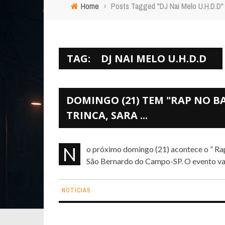
Home
›
Posts Tagged "DJ Nai Melo U.H.D.D"
TAG:
DJ NAI MELO U.H.D.D
DOMINGO (21) TEM "RAP NO BA
TRINCA, SARA ...
No próximo domingo (21) acontece o ” Rap No Bar 6″ especial MC’s Femininas, á partir das 13:30 em
São Bernardo do Campo-SP. O evento vai t
NOTICIAS