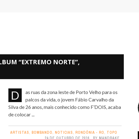
ÁLBUM “EXTREMO NORTE”,
Das ruas da zona leste de Porto Velho para os
palcos da vida, o jovem Fábio Carvalho da
Silva de 26 anos, mais conhecido como F’DOIS, acaba
de colocar ...
ARTISTAS
,
BOMBANDO
,
NOTICIAS
,
RONDÔNIA - RO
,
TOPO
24 DE OUTUBRO DE 2016
BY
MANDRAKE