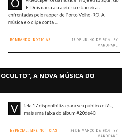
O videoclipe foi da música “Hoje eu to aqui”, do
F-Dois narra a trajetória e barreiras
enfrentadas pelo rapper de Porto Velho-RO. A
música e o clipe conta ...
BOMBANDO
,
NOTICIAS
18 DE JULHO DE 2014
BY
MANDRAKE
 OCULTO", A NOVA MÚSICA DO
Viela 17 disponibiliza para seu público e fãs,
mais uma faixa do álbum #20de40.
ESPECIAL
,
MP3
,
NOTICIAS
24 DE MARÇO DE 2014
BY
MANDRAKE