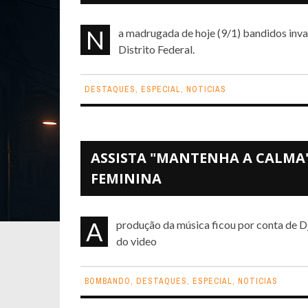
Na madrugada de hoje (9/1) bandidos invadiram e levaram tudo do estúdio do DJ Raffa em Brasília,
Distrito Federal.
DESTAQUES
,
ESPECIAL
,
NOTICIAS
ASSISTA "MANTENHA A CALMA"
FEMININA
A produção da música ficou por conta de Dj Raffa Santoro, que também é o responsável pela edição
do video
BOMBANDO
,
DESTAQUES
,
ESPECIAL
,
NOTICIAS