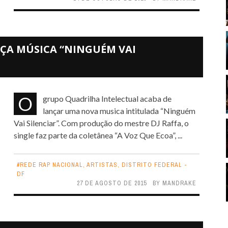
ÇA MÚSICA “NINGUÉM VAI
O grupo Quadrilha Intelectual acaba de
lançar uma nova musica intitulada “Ninguém
Vai Silenciar”. Com produção do mestre DJ Raffa, o
single faz parte da coletânea “A Voz Que Ecoa”, ...
#REDE RAP NACIONAL
,
ARTISTAS
,
DISTRITO FEDERAL -
DF
27 DE AGOSTO DE 2015
BY
MANDRAKE