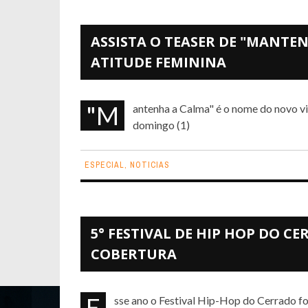
ASSISTA O TEASER DE "MANTE
ATITUDE FEMININA
"Mantenha a Calma" é o nome do novo videoclipe do Atitude Feminina que será lançado no próximo
domingo (1)
ESPECIAL
,
NOTICIAS
5° FESTIVAL DE HIP HOP DO C
COBERTURA
Esse ano o Festival Hip-Hop do Cerrado fo