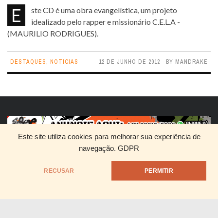
Este CD é uma obra evangelística, um projeto
idealizado pelo rapper e missionário C.E.L.A -
(MAURILIO RODRIGUES).
DESTAQUES
,
NOTICIAS
12 DE JUNHO DE 2012
BY
MANDRAKE
Este site utiliza cookies para melhorar sua experiência de
navegação.
GDPR
HOME
QUEM SOMOS
DIVULGUE SEU RAP
RECUSAR
PERMITIR
@1999 - Mandrake