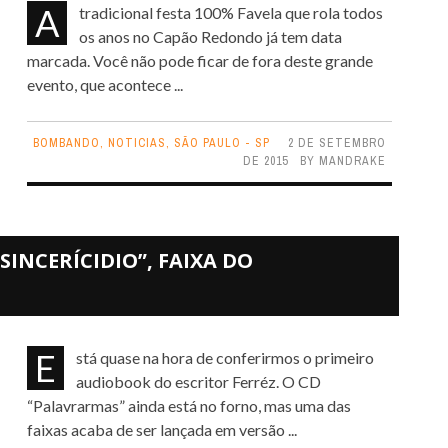
A tradicional festa 100% Favela que rola todos
os anos no Capão Redondo já tem data
marcada. Você não pode ficar de fora deste grande
evento, que acontece ...
BOMBANDO
,
NOTICIAS
,
SÃO PAULO - SP
2 DE SETEMBRO
DE 2015
BY
MANDRAKE
SINCERÍCIDIO”, FAIXA DO
Está quase na hora de conferirmos o primeiro
audiobook do escritor Ferréz. O CD
“Palavrarmas” ainda está no forno, mas uma das
faixas acaba de ser lançada em versão ...