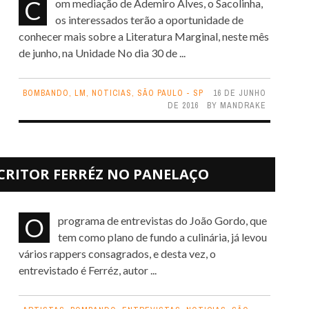
Com mediação de Ademiro Alves, o Sacolinha,
os interessados terão a oportunidade de
conhecer mais sobre a Literatura Marginal, neste mês
de junho, na Unidade No dia 30 de ...
BOMBANDO
,
LM
,
NOTICIAS
,
SÃO PAULO - SP
16 DE JUNHO
DE 2016
BY
MANDRAKE
CRITOR FERRÉZ NO PANELAÇO
O programa de entrevistas do João Gordo, que
tem como plano de fundo a culinária, já levou
vários rappers consagrados, e desta vez, o
entrevistado é Ferréz, autor ...