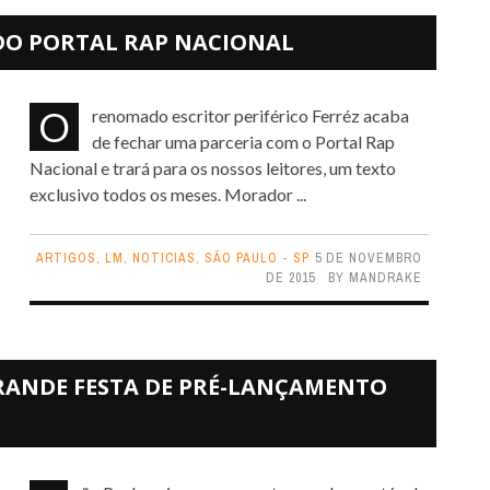
 DO PORTAL RAP NACIONAL
O renomado escritor periférico Ferréz acaba
de fechar uma parceria com o Portal Rap
Nacional e trará para os nossos leitores, um texto
exclusivo todos os meses. Morador ...
ARTIGOS
,
LM
,
NOTICIAS
,
SÃO PAULO - SP
5 DE NOVEMBRO
DE 2015
BY
MANDRAKE
RANDE FESTA DE PRÉ-LANÇAMENTO