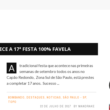
CE A 17ª FESTA 100% FAVELA
A tradicional festa que acontece nas primeiras
semanas de setembro todos os anos no
Capão Redondo, Zona Sul de São Paulo, está prestes
a completar 17 anos. Sucesso ...
BOMBANDO
,
DESTAQUES
,
NOTICIAS
,
SÃO PAULO - SP
,
TOPO
22 DE JULHO DE 2017
BY
MANDRAKE