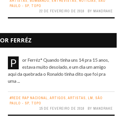
ARTISTAS
,
BOMBANDO
,
ENTREVISTAS
,
NOTICIAS
,
SÃO
PAULO - SP
,
TOPO
22 DE FEVEREIRO DE 2016
BY
MANDRAKE
OR FERRÉZ
Por Ferréz* Quando tinha uns 14 pra 15 anos,
estava muito desolado, e um dia um amigo
aqui da quebrada o Ronaldo tinha dito que foi pra
uma ...
#REDE RAP NACIONAL
,
ARTIGOS
,
ARTISTAS
,
LM
,
SÃO
PAULO - SP
,
TOPO
15 DE FEVEREIRO DE 2016
BY
MANDRAKE