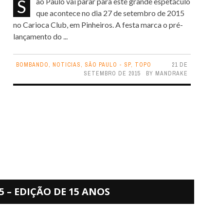
São Paulo vai parar para este grande espetáculo
que acontece no dia 27 de setembro de 2015
no Carioca Club, em Pinheiros. A festa marca o pré-
lançamento do ...
BOMBANDO
,
NOTICIAS
,
SÃO PAULO - SP
,
TOPO
21 DE
SETEMBRO DE 2015
BY
MANDRAKE
5 – EDIÇÃO DE 15 ANOS