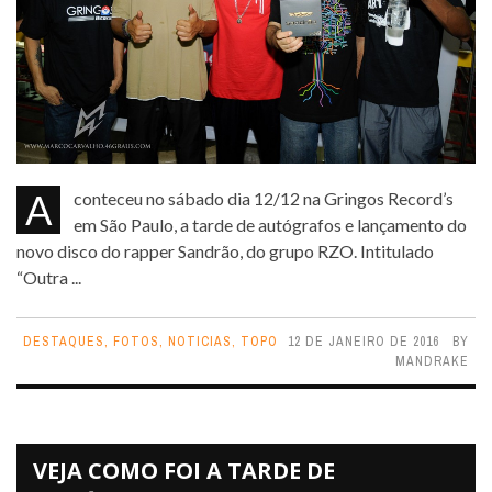
Aconteceu no sábado dia 12/12 na Gringos Record’s
em São Paulo, a tarde de autógrafos e lançamento do
novo disco do rapper Sandrão, do grupo RZO. Intitulado
“Outra ...
DESTAQUES
,
FOTOS
,
NOTICIAS
,
TOPO
12 DE JANEIRO DE 2016
BY
MANDRAKE
VEJA COMO FOI A TARDE DE