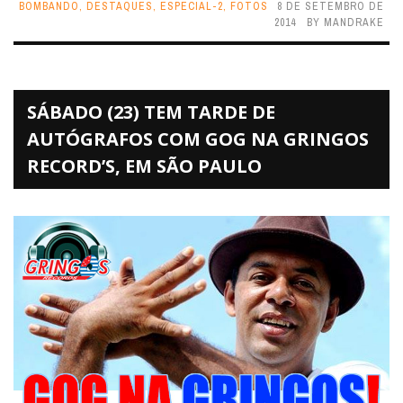
BOMBANDO
,
DESTAQUES
,
ESPECIAL-2
,
FOTOS
8 DE SETEMBRO DE
2014
BY
MANDRAKE
SÁBADO (23) TEM TARDE DE
AUTÓGRAFOS COM GOG NA GRINGOS
RECORD’S, EM SÃO PAULO