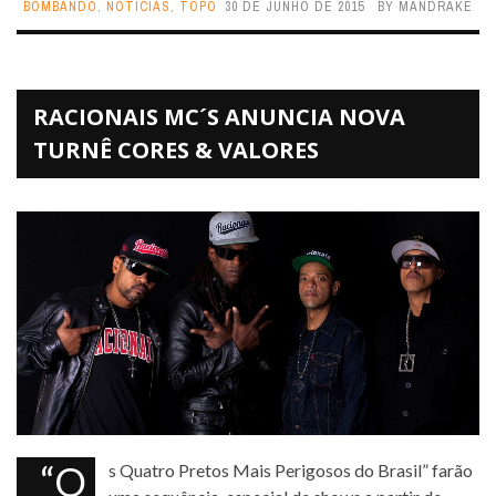
BOMBANDO
,
NOTICIAS
,
TOPO
30 DE JUNHO DE 2015
BY
MANDRAKE
RACIONAIS MC´S ANUNCIA NOVA
TURNÊ CORES & VALORES
“Os Quatro Pretos Mais Perigosos do Brasil” farão