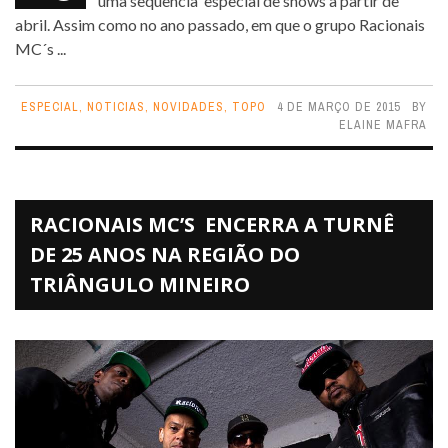
uma sequência especial de shows a partir de
abril. Assim como no ano passado, em que o grupo Racionais
MC´s ...
ESPECIAL
,
NOTICIAS
,
NOVIDADES
,
TOPO
4 DE MARÇO DE 2015
BY
ELAINE MAFRA
RACIONAIS MC’S ENCERRA A TURNÊ
DE 25 ANOS NA REGIÃO DO
TRIÂNGULO MINEIRO