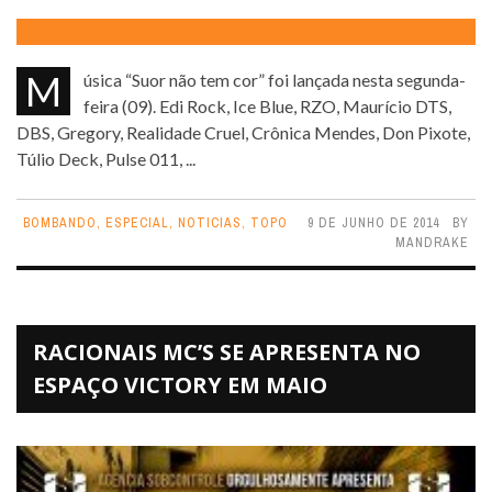
Música “Suor não tem cor” foi lançada nesta segunda-
feira (09). Edi Rock, Ice Blue, RZO, Maurício DTS,
DBS, Gregory, Realidade Cruel, Crônica Mendes, Don Pixote,
Túlio Deck, Pulse 011, ...
BOMBANDO
,
ESPECIAL
,
NOTICIAS
,
TOPO
9 DE JUNHO DE 2014
BY
MANDRAKE
RACIONAIS MC’S SE APRESENTA NO
ESPAÇO VICTORY EM MAIO