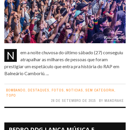
Nem a noite chuvosa do último sábado (27) conseguiu
atrapalhar as milhares de pessoas que foram
prestigiar um espetáculo que entra pra história do RAP em
Balneário Camboriú. ...
BOMBANDO
,
DESTAQUES
,
FOTOS
,
NOTICIAS
,
SEM CATEGORIA
,
TOPO
28 DE SETEMBRO DE 2015
BY
MANDRAKE
PEDRO DDG LANÇA MÚSICA E