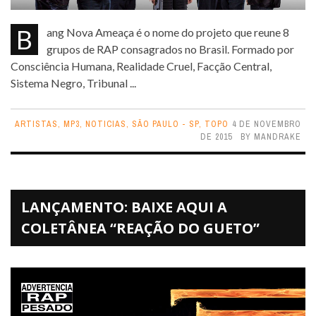
Bang Nova Ameaça é o nome do projeto que reune 8
grupos de RAP consagrados no Brasil. Formado por
Consciência Humana, Realidade Cruel, Facção Central,
Sistema Negro, Tribunal ...
ARTISTAS
,
MP3
,
NOTICIAS
,
SÃO PAULO - SP
,
TOPO
4 DE NOVEMBRO
DE 2015
BY
MANDRAKE
LANÇAMENTO: BAIXE AQUI A
COLETÂNEA “REAÇÃO DO GUETO”