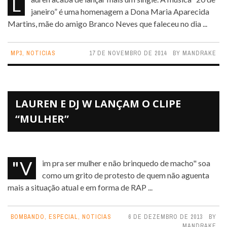
Lauren acaba de lançar mais um single. A música “20 de
janeiro” é uma homenagem a Dona Maria Aparecida
Martins, mãe do amigo Branco Neves que faleceu no dia ...
MP3
,
NOTICIAS
17 DE NOVEMBRO DE 2014
BY
MANDRAKE
LAUREN E DJ W LANÇAM O CLIPE
“MULHER”
"Vim pra ser mulher e não brinquedo de macho" soa
como um grito de protesto de quem não aguenta
mais a situação atual e em forma de RAP ...
BOMBANDO
,
ESPECIAL
,
NOTICIAS
6 DE DEZEMBRO DE 2013
BY
MANDRAKE