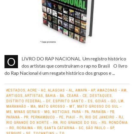
O LIVRO DO RAP NACIONAL Um registro histórico
dos artistas que construíram o rap no Brasil O livro
do Rap Nacional é um resgate histórico dos grupos e ...
#ESTADOS
,
ACRE - AC
,
ALAGOAS - AL
,
AMAPÁ - AP
,
AMAZONAS - AM
,
ARTIGOS
,
ARTISTAS
,
BAHIA - BA
,
CEARÁ - CE
,
DESTAQUES
,
DISTRITO FEDERAL - DF
,
ESPIRITO SANTO - ES
,
GOIÁS - GO
,
LM
,
MARANHÃO - MA
,
MATO GROSSO - MT
,
MATO GROSSO DO SUL -
MS
,
MINAS GERAIS - MG
,
NOTICIAS
,
PARÁ - PA
,
PARAÍBA - PB
,
PARANÁ - PR
,
PERNAMBUCO - PE
,
PIAUÍ - PI
,
RIO DE JANEIRO - RJ
,
RIO GRANDE DO NORTE - RN
,
RIO GRANDE DO SUL - RS
,
RONDÔNIA
- RO
,
RORAIMA - RR
,
SANTA CATARINA - SC
,
SÃO PAULO - SP
,
SERGIPE - SE
,
TOCANTINS = TO