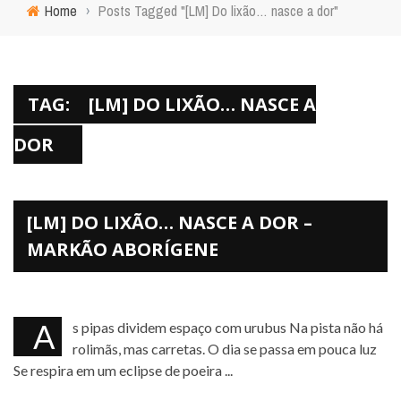
Home
›
Posts Tagged "[LM] Do lixão… nasce a dor"
TAG:
[LM] DO LIXÃO… NASCE A
DOR
[LM] DO LIXÃO… NASCE A DOR –
MARKÃO ABORÍGENE
As pipas dividem espaço com urubus Na pista não há
rolimãs, mas carretas. O dia se passa em pouca luz
Se respira em um eclipse de poeira ...