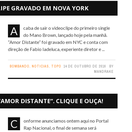
IPE GRAVADO EM NOVA YORK
Acaba de sair o videoclipe do primeiro single
do Mano Brown, lançado hoje pela manhã.
“Amor Distante” foi gravado em NYC e conta com
direção de Fabio Iadeluca, experiente diretor e ...
BOMBANDO
,
NOTICIAS
,
TOPO
14 DE OUTUBRO DE 2016
BY
MANDRAKE
MOR DISTANTE”. CLIQUE E OUÇA!
Conforme anunciamos ontem aqui no Portal
Rap Nacional, o final de semana será