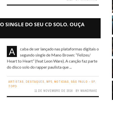
SINGLE DO SEU CD SOLO. OUÇA
Acaba de ser lançado nas plataformas digitais o
segundo single de Mano Brown: “Felizes/
Heart to Heart” (feat Leon Ware). A canção faz parte
do disco solo do rapper paulista que ...
ARTISTAS
,
DESTAQUES
,
MP3
,
NOTICIAS
,
SÃO PAULO - SP
,
TOPO
11 DE NOVEMBRO DE 2016
BY
MANDRAKE