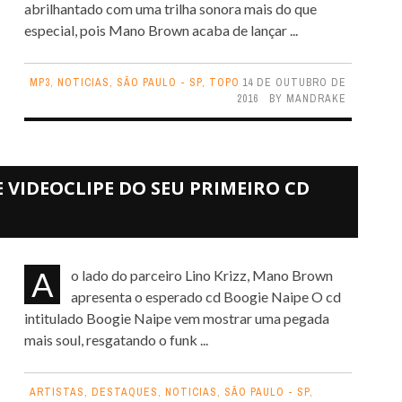
abrilhantado com uma trilha sonora mais do que
especial, pois Mano Brown acaba de lançar ...
MP3
,
NOTICIAS
,
SÃO PAULO - SP
,
TOPO
14 DE OUTUBRO DE
2016
BY
MANDRAKE
VIDEOCLIPE DO SEU PRIMEIRO CD
Ao lado do parceiro Lino Krizz, Mano Brown
apresenta o esperado cd Boogie Naipe O cd
intitulado Boogie Naipe vem mostrar uma pegada
mais soul, resgatando o funk ...
ARTISTAS
,
DESTAQUES
,
NOTICIAS
,
SÃO PAULO - SP
,