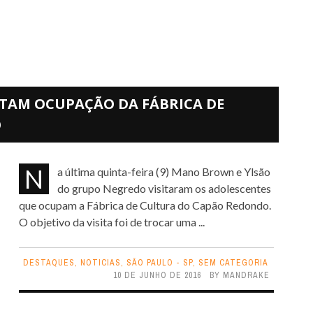
TAM OCUPAÇÃO DA FÁBRICA DE
O
Na última quinta-feira (9) Mano Brown e Ylsão
do grupo Negredo visitaram os adolescentes
que ocupam a Fábrica de Cultura do Capão Redondo.
O objetivo da visita foi de trocar uma ...
DESTAQUES
,
NOTICIAS
,
SÃO PAULO - SP
,
SEM CATEGORIA
10 DE JUNHO DE 2016
BY
MANDRAKE