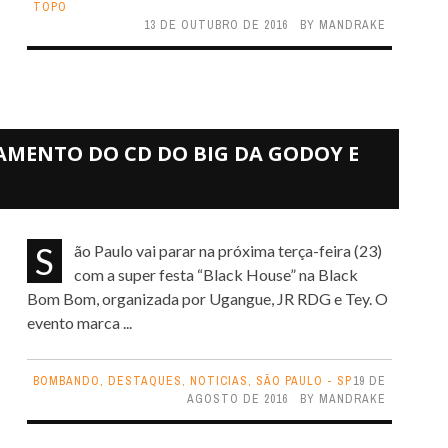
TOPO
13 DE OUTUBRO DE 2016
BY
MANDRAKE
AMENTO DO CD DO BIG DA GODOY E
São Paulo vai parar na próxima terça-feira (23)
com a super festa “Black House” na Black
Bom Bom, organizada por Ugangue, JR RDG e Tey. O
evento marca ...
BOMBANDO
,
DESTAQUES
,
NOTICIAS
,
SÃO PAULO - SP
19 DE
AGOSTO DE 2016
BY
MANDRAKE