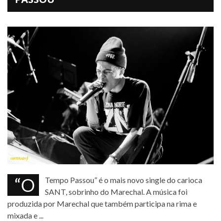
“O Tempo Passou” é o mais novo single do carioca
SANT, sobrinho do Marechal. A música foi
produzida por Marechal que também participa na rima e
mixada e ...