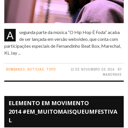
A segunda parte da música “O Hip Hop É Foda” acaba
de ser lançada em versão webvideo, que conta com
participações especiais de Fernandinho Beat Box, Marechal,
KL Jay ...
BOMBANDO
,
NOTICIAS
,
TOPO
12 DE NOVEMBRO DE 2014
BY
MANDRAKE
ELEMENTO EM MOVIMENTO
2014 #EM_MUITOMAISQUEUMFESTIVA
L