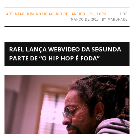
ARTISTAS
,
MP3
,
NOTICIAS
,
RIO DE JANEIRO - RJ
,
TOPO
1 DE
MARÇO DE 2015
BY
MANDRAKE
RAEL LANÇA WEBVIDEO DA SEGUNDA
PARTE DE “O HIP HOP É FODA”