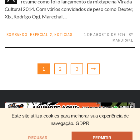
resume como foi o lançamento da mixtape na Virada
Cultural 2014. Com vários convidados de peso como Dexter,
Xix, Rodrigo Ogi, Marechal, ...
BOMBANDO
,
ESPECIAL-2
,
NOTICIAS
1 DE AGOSTO DE 2014
BY
MANDRAKE
1
2
3
Este site utiliza cookies para melhorar sua experiência de
navegação.
GDPR
HOME
QUEM SOMOS
DIVULGUE SEU RAP
RECUSAR
PERMITIR