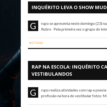
INQUÉRITO LEVA O SHOW MUD
Grupo se apresenta neste domingo (23) na festa de aniversário de 19 anos da torcida Comando Alvi-
Rubro Pela primeira vez o grupo do interi
NOTICIAS
RAP NA ESCOLA: INQUÉRITO C
VESTIBULANDOS
Grupo realiza atividades com rap e poesia no projeto “Decida-se” que ajuda alunos a escolherem a
profissão na hora do vestibular fotos: Má