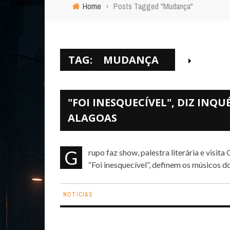
Home
›
Posts Tagged "Mudança"
TAG:
MUDANÇA
"FOI INESQUECÍVEL", DIZ INQ
ALAGOAS
Grupo faz show, palestra literária e visita Quilombo dos Palmares em Alagoas fotos: Márcio Salata
“Foi inesquecível”, definem os músicos d
NOTICIAS