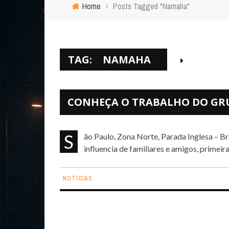
Home
›
Posts Tagged "Namaha"
TAG:
NAMAHA
CONHEÇA O TRABALHO DO G
São Paulo, Zona Norte, Parada Inglesa – Brasil. Kenan Namaha ingressou no rap no ano de 1996, por
influencia de familiares e amigos, primeir
NOTICIAS